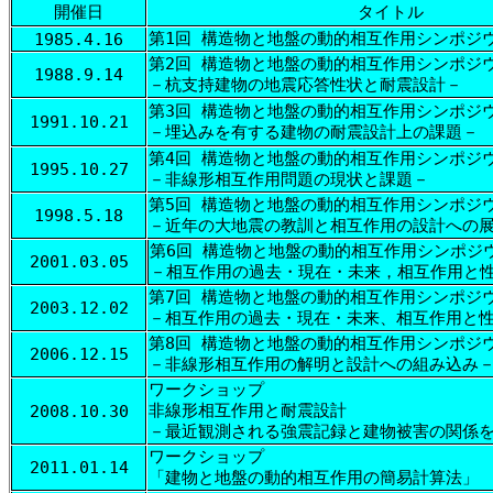
開催日
タイトル
第1回 構造物と地盤の動的相互作用シンポジ
1985.4.16
第2回 構造物と地盤の動的相互作用シンポジ
1988.9.14
－杭支持建物の地震応答性状と耐震設計－
第3回 構造物と地盤の動的相互作用シンポジ
1991.10.21
－埋込みを有する建物の耐震設計上の課題－
第4回 構造物と地盤の動的相互作用シンポジ
1995.10.27
－非線形相互作用問題の現状と課題－
第5回 構造物と地盤の動的相互作用シンポジ
1998.5.18
－近年の大地震の教訓と相互作用の設計への
第6回 構造物と地盤の動的相互作用シンポジ
2001.03.05
－相互作用の過去・現在・未来，相互作用と
第7回 構造物と地盤の動的相互作用シンポジ
2003.12.02
－相互作用の過去・現在・未来、相互作用と
第8回 構造物と地盤の動的相互作用シンポジ
2006.12.15
－非線形相互作用の解明と設計への組み込み
ワークショップ
非線形相互作用と耐震設計
2008.10.30
－最近観測される強震記録と建物被害の関係
ワークショップ
2011.01.14
「建物と地盤の動的相互作用の簡易計算法」