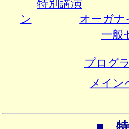
特別講演
ン
オーガナ
一般
プログ
メイン
■ 