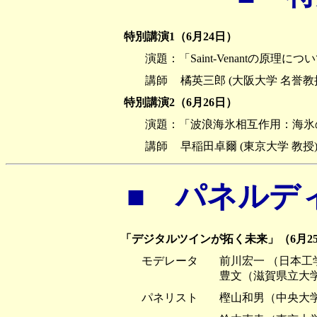
特別講演1（6月24日）
演題：「Saint-Venantの原理につ
講師
橘英三郎 (大阪大学 名誉教
特別講演2（6月26日）
演題：「波浪海氷相互作用：海氷
講師
早稲田卓爾 (東京大学 教授
■ パネルデ
「デジタルツインが拓く未来」（6月25日13
モデレータ
前川宏一 （日本工
豊文（滋賀県立大
パネリスト
樫山和男（中央大