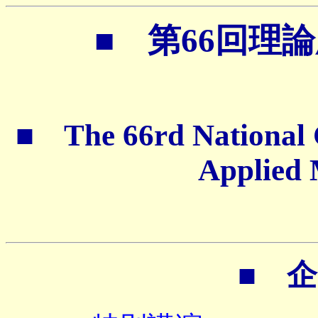
■ 第66回理
■ The 66rd National C
Applied
■ 