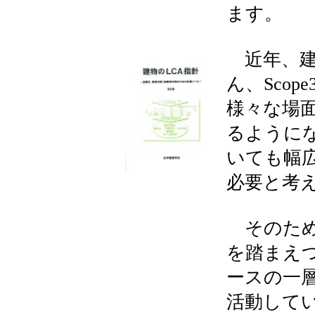
ます。
近年、建
ん、Sco
様々な場
るように
いても幅広
必要と
そのため
を踏まえ
ースの一
活動して