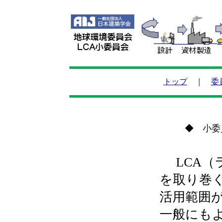
トップ
｜
委
◆ 小委
LCA（
を取り巻
活用範囲
一般にも